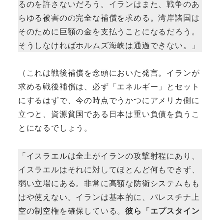
るのを許さないだろう。イランはまた、戦争のあ
らゆる被害のの完全な補償を求める。湾岸諸国は
そのために巨額の金を支払うことになるだろう。
そうしなければホルムズ海峡は通過できない。」
（これは戦後補償を念頭においた発言。イランが
求める戦後補償は、必ず「エネルギー」とセット
にするはずで、今の時点でうかつにアメリカ側に
立つと、資源貧国である日本は重い負債を負うこ
とになるでしょう。
「イスラエルは全土がイランの攻撃射程にあり、
イスラエルはそれに対してほとんど何もできず、
弱い立場にある。非常に高額な防衛システムもも
はや使えない。イランは基本的に、パレスチナ上
空の制空権を確保している。
彼ら「エプスタイン