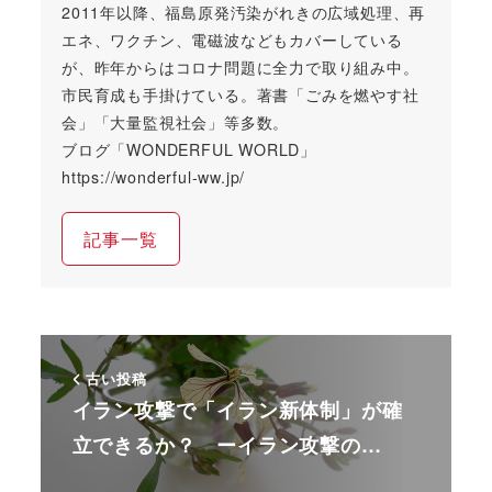
2011年以降、福島原発汚染がれきの広域処理、再
エネ、ワクチン、電磁波などもカバーしている
が、昨年からはコロナ問題に全力で取り組み中。
市民育成も手掛けている。著書「ごみを燃やす社
会」「大量監視社会」等多数。
ブログ「WONDERFUL WORLD」
https://wonderful-ww.jp/
記事一覧
古い投稿
イラン攻撃で「イラン新体制」が確
立できるか？ ーイラン攻撃の…