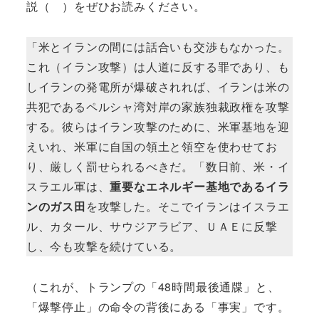
説（ ）をぜひお読みください。
「米とイランの間には話合いも交渉もなかった。
これ（イラン攻撃）は人道に反する罪であり、も
しイランの発電所が爆破されれば、イランは米の
共犯であるペルシャ湾対岸の家族独裁政権を攻撃
する。彼らはイラン攻撃のために、米軍基地を迎
えいれ、米軍に自国の領土と領空を使わせてお
り、厳しく罰せられるべきだ。「数日前、米・イ
スラエル軍は、
重要なエネルギー基地であるイラ
ンのガス田
を攻撃した。そこでイランはイスラエ
ル、カタール、サウジアラビア、ＵＡＥに反撃
し、今も攻撃を続けている。
（これが、トランプの「48時間最後通牒」と、
「爆撃停止」の命令の背後にある「事実」です。