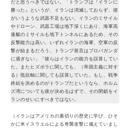
だと思うべきではない。「トランプは『イランに
勝った』というが、イランは消滅しておらず、彼
がいうような武器不足もない。イランのミサイル
やドローン、武器工場は地下深くにあり、海軍高
速艇のミサイルも地下トンネルにあるため、その
反撃能力は高い。いずれイランの海軍、空軍の反
撃が始まるだろう。トランプ発言はプロパガンダ
に過ぎない」「彼らはイランの能力を誤算してい
た。またヒズボラに関しても、（帝国主義に対す
る）抵抗軸に関しても誤算していた。もし、戦争
終結を決めるのがトランプだというなら、ホルム
ズ湾についても彼が決めるはずで、その閉鎖をイ
ランのせいにすべきではない。
（イランはアメリカの裏切りの歴史に学び、ひそ
かに米イスラエルによる奇襲攻撃に備えていまし