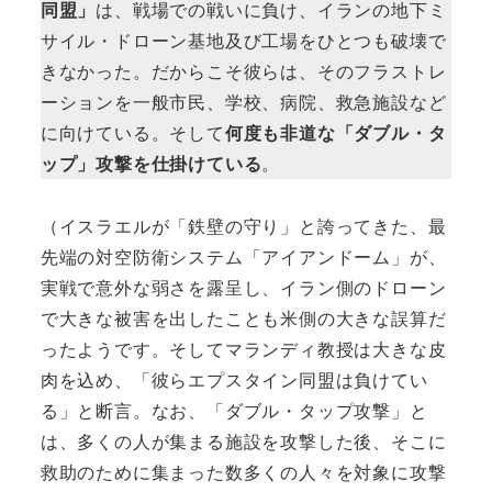
同盟」
は、戦場での戦いに負け、イランの地下ミ
サイル・ドローン基地及び工場をひとつも破壊で
きなかった。だからこそ彼らは、そのフラストレ
ーションを一般市民、学校、病院、救急施設など
に向けている。そして
何度も非道な「ダブル・タ
ップ」攻撃を仕掛けている
。
（イスラエルが「鉄壁の守り」と誇ってきた、最
先端の対空防衛システム「アイアンドーム」が、
実戦で意外な弱さを露呈し、イラン側のドローン
で大きな被害を出したことも米側の大きな誤算だ
ったようです。そしてマランディ教授は大きな皮
肉を込め、「彼らエプスタイン同盟は負けてい
る」と断言。なお、「ダブル・タップ攻撃」と
は、多くの人が集まる施設を攻撃した後、そこに
救助のために集まった数多くの人々を対象に攻撃