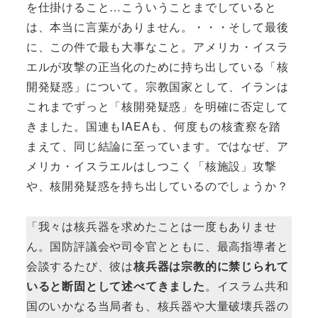
を仕掛けること…こういうことまでしていると
は、本当に言葉がありません。・・・そして最後
に、この件で最も大事なこと。アメリカ・イスラ
エルが攻撃の正当化のために持ち出している「核
開発疑惑」について。宗教国家として、イランは
これまでずっと「核開発疑惑」を明確に否定して
きました。国連もIAEAも、何度もの核査察を踏
まえて、同じ結論に至っています。ではなぜ、ア
メリカ・イスラエルはしつこく「核施設」攻撃
や、核開発疑惑を持ち出しているのでしょうか？
「我々は核兵器を求めたことは一度もありませ
ん。国防評議会や司令官とともに、最高指導者と
会談するたび、彼は
核兵器は宗教的に禁じられて
いると断固として述べてきました
。イスラム共和
国のいかなる当局者も、核兵器や大量破壊兵器の