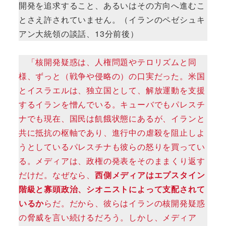
開発を追求すること、あるいはその方向へ進むこ
とさえ許されていません。（イランのペゼシュキ
アン大統領の談話、13分前後）
「核開発疑惑は、人権問題やテロリズムと同
様、ずっと（戦争や侵略の）の口実だった。米国
とイスラエルは、独立国として、解放運動を支援
するイランを憎んでいる。キューバでもパレスチ
ナでも現在、国民は飢餓状態にあるが、イランと
共に抵抗の枢軸であり、進行中の虐殺を阻止しよ
うとしているパレスチナも彼らの怒りを買ってい
る。メディアは、政権の発表をそのままくり返す
だけだ。なぜなら、
西側メディアはエプスタイン
階級と寡頭政治、シオニストによって支配されて
いるか
らだ。だから、彼らはイランの核開発疑惑
の脅威を言い続けるだろう。しかし、メディア