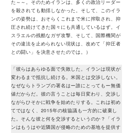
た～～。そのためイランは、多くの政治リーダー
を殺されても動揺しなかった。そして、このイラ
ンの姿勢は、おそらくこれまで米に搾取され、抑
圧され続けてきた国々にも共通しているはず。イ
スラエルの残酷なガザ攻撃、そして、国際機関が
その違法を止められない現状は、改めて「抑圧者
との闘い」を決意させたのでは。）
「彼らはあらゆる面で失敗した。イランは現状が
変わるまで抵抗し続ける。米国とは交渉しない。
なぜならトランプの署名はー誰にとってもー無価
値だからだ。彼の言うことは毎日変わり、交渉し
ながらひそかに戦争を始めたりする。これは初め
てではなく、2015年の核協議も一方的に破棄し
た。そんな彼と何を交渉するというのか？「イラ
ンはもうはや近隣国が侵略のための基地を提供す